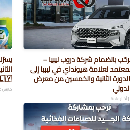
 نرحّب بانضمام شركة دروب ليبيا –
يسرّن
معتمد لعلامة هيونداي في ليبيا إلى
الثا
الدورة الثانية والخمسين من معرض
🇱🇾
لدولي
مارس 2, 2026
|
أخبار عامة