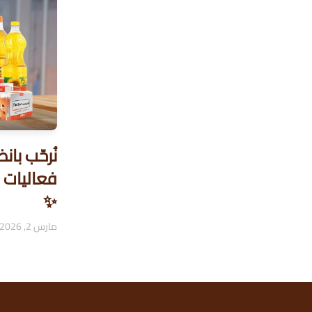
نُرحّب با
✨
مارس 2, 2026