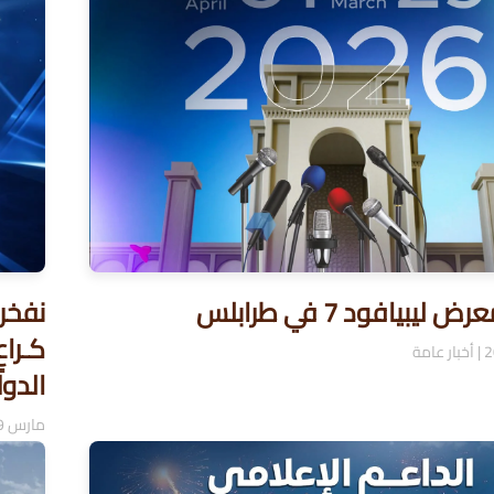
ليبيافود 7 في طرابلس
نفخر
|
أخبار عامة
الدو
مارس 9, 2026