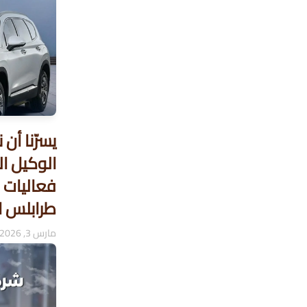
يسرّنا أن
الوكيل ال
فعاليات 
طرابلس ا
مارس 3, 2026