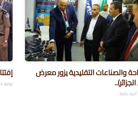
احة والصناعات التقليدية يزور معرض
إفتتا
جزائر)..
يونيو 4, 2024
أخبار عامة