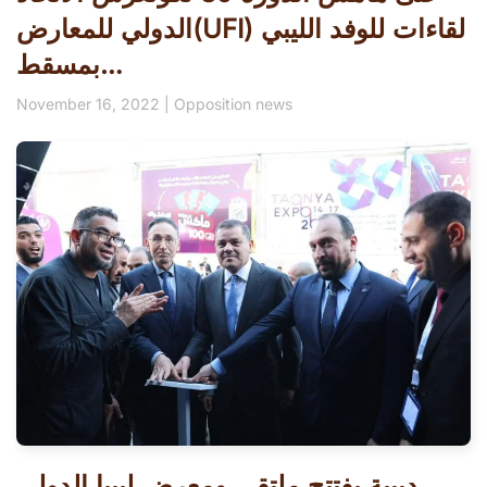
الدولي للمعارض(UFI) لقاءات للوفد الليبي
بمسقط…
November 16, 2022
|
Opposition news
دبيبة يفتتح ملتقى ومعرض ليبيا الدولي