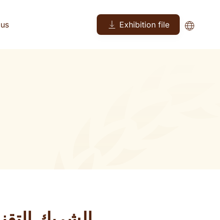
 us
Exhibition file
الشريك التقن