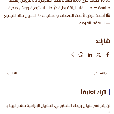
10:30 صباحًا حتى 8:00 مساءً يضم المعرض: 🏋️‍♂️ عروض رياضية
مباشرة 🎯 مسابقات لياقة بدنية 🩺 جلسات توعية وورش صحية
🛍 أجنحة عرض لأحدث المعدات والمنتجات ✨ الدخول متاح للجميع
— لا تفوّت الفرصة!
شارك:
السابق
التالي
اترك تعليقاً
لن يتم نشر عنوان بريدك الإلكتروني. الحقول الإلزامية مشار إليها بـ
*