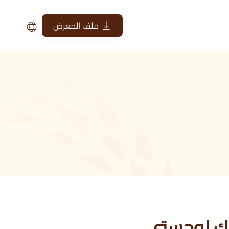
ملف المعرض
يك لوجستي