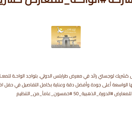
كشريك لوجستي رائد في معرض طرابلس الدولي. بتواجد الواحـة للمعـار
لذهبية_50 #خمسون_عاماً_من_التنظيم