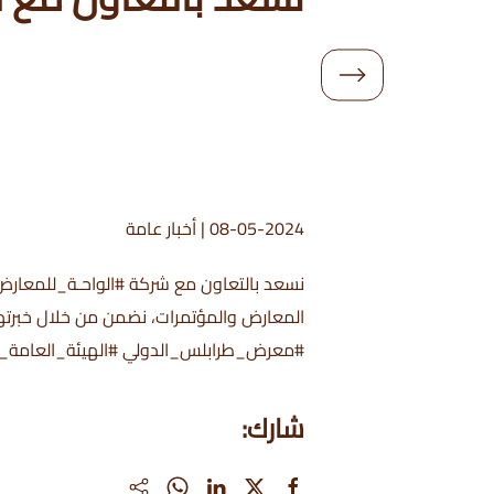
08-05-2024
|
أخبار عامة
نسعد بالتعاون مع شركة #الواحـة_للمعارض 
#معرض_طرابلس_الدولي #الهيئة_العامة_للمعارض #الدورة_ا
شارك: