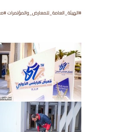
#الهيئة_العامة_للمعارض_والمؤتمرات #معر