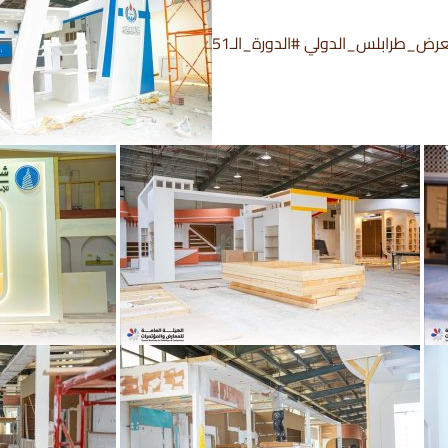
ض_طرابلس_الدولي #الدورة_الـ51