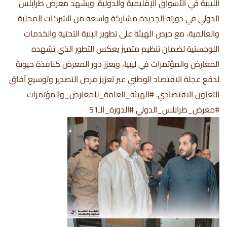
الليبية في الأسواق الإقليمية والدولية. ويشهد معرض طرابلس
الدولي في دورته الجديدة مشاركة واسعة من الشركات المحلية
والعالمية، مع حرص الهيئة على تطوير البنية التحتية والخدمات
اللوجستية لضمان تنظيم متميز يعكس التطور الذي تشهده
المعارض والمؤتمرات في ليبيا، ويعزز دور المعرض كنافذة حيوية
لدفع عجلة الاقتصاد الوطني عبر تعزيز فرص التصدير وتوسيع آفاق
التعاون الاقتصادي. #الهيئة_العامة_للمعارض_والمؤتمرات
#معرض_طرابلس_الدولي #الدورة_الـ51