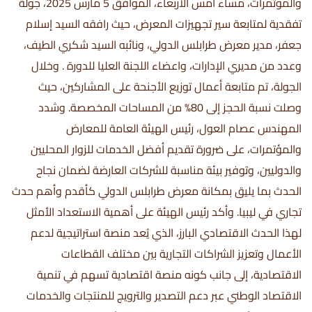
والمؤتمرات، مساء أمس الأربعاء، الموافق 5 مارس 2025، جولة
تفقدية لمتابعة سير تجهيزات المعرض، حيث رافقه السيد إسلام
جعفر، مدير معرض طرابلس الدولي، ونائبه السيد شكري الطيف،
وعدد من مديري الإدارات، واعضاء اللجنة العليا للدورة . وخلال
الجولة، تم متابعة أعمال توزيع الأجنحة على المشاركين، حيث
وصلت نسبة الحجز إلى 80% من المساحات المخصصة. وشدد
المهندس عصام العول، رئيس الهيئة العامة للمعارض
والمؤتمرات، على ضرورة تقديم أفضل الخدمات للزوار المحليين
والدوليين، وتوفير بيئة مناسبة للشركات العارضة لضمان نجاح
الحدث بما يليق بمكانة معرض طرابلس الدولي كأقدم وأهم حدث
تجاري في ليبيا. وأكد رئيس الهيئة على أهمية الاستعداد الأمثل
لهذا الحدث الاقتصادي البارز، الذي يُعد منصة استراتيجية لدعم
الأعمال وتعزيز الشراكات التجارية بين مختلف القطاعات
الاقتصادية، إلى جانب كونه منصة اقتصادية تسهم في تنمية
الاقتصاد الوطني عبر دعم التصدير والترويج للمنتجات والخدمات