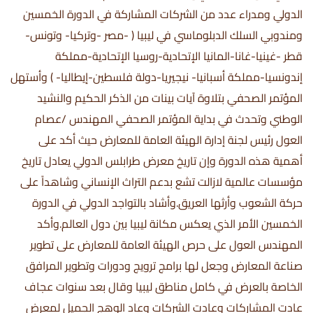
الدولي ومدراء عدد من الشركات المشاركة في الدورة الخمسين
ومندوبي السلك الدبلوماسي في ليبيا ( -مصر -وتركيا- وتونس-
قطر -غينيا-غانا-المانيا الإتحادية-روسيا الإتحادية-مملكة
إندونسيا-مملكة أسبانيا- نيجيريا-دولة فلسطين-إيطاليا- ) وأستهل
المؤتمر الصحفي بتلاوة آيات بينات من الذكر الحكيم والنشيد
الوطني وتحدث في بداية المؤتمر الصحفي المهندس /عصام
العول رئيس لجنة إدارة الهيئة العامة للمعارض حيث أكد على
أهمية هذه الدورة وإن تاريخ معرض طرابلس الدولي يعادل تاريخ
مؤسسات عالمية لازالت تشع بدعم التراث الإنساني وشاهداً على
حركة الشعوب وأرثها العريق.وأشاد بالتواجد الدولي في الدورة
الخمسين الأمر الذي يعكس مكانة ليبيا بين دول العالم.وأكد
المهندس العول على حرص الهيئة العامة للمعارض على تطوير
صناعة المعارض وجعل لها برامج ترويج ودورات وتطوير المرافق
الخاصة بالعرض في كامل مناطق ليبيا وقال بعد سنوات عجاف
عادت المشاركات وعادت الشركات وعاد الوهج الجميل لمعرض