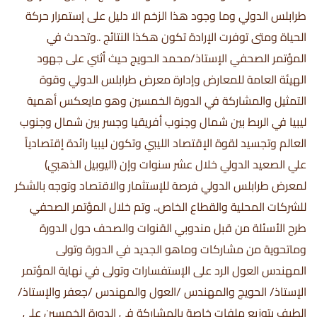
طرابلس الدولي وما وجود هذا الزخم الا دليل على إستمرار حركة
الحياة ومتى توفرت الإرادة تكون هكذا النتائج ..وتحدث في
المؤتمر الصحفي الإستاذ/محمد الحويج حيث أثني على جهود
الهيئة العامة للمعارض وإدارة معرض طرابلس الدولي وقوة
التمثيل والمشاركة في الدورة الخمسين وهو مايعكس أهمية
ليبيا في الربط بين شمال وجنوب أفريقيا وجسر بين شمال وجنوب
العالم وتجسيد لقوة الإقتصاد الليبي وتكون ليبيا رائدة إقتصادياً
علي الصعيد الدولي خلال عشر سنوات وإن (اليوبيل الذهبي)
لمعرض طرابلس الدولي فرصة للإستثمار والاقتصاد وتوجه بالشكر
للشركات المحلية والقطاع الخاص.. وتم خلال المؤتمر الصحفي
طرح الأسئلة من قبل مندوبي القنوات والصحف حول الدورة
وماتحوية من مشاركات وماهو الجديد في الدورة وتولى
المهندس العول الرد على الإستفسارات وتولى في نهاية المؤتمر
الإستاذ/ الحويج والمهندس /العول والمهندس /جعفر والإستاذ/
إلطيف بتوزيع ملفات خاصة بالمشاركة في الدورة الخمسين على